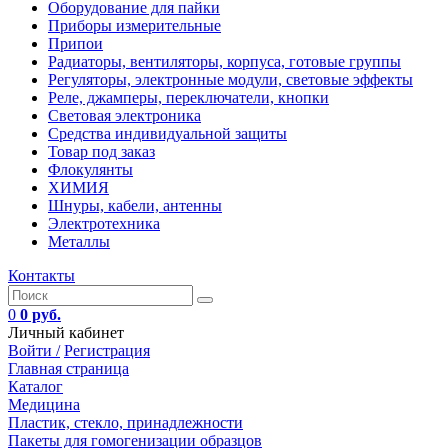
Оборудование для пайки
Приборы измерительные
Припои
Радиаторы, вентиляторы, корпуса, готовые группы
Регуляторы, электронные модули, световые эффекты
Реле, джамперы, переключатели, кнопки
Световая электроника
Средства индивидуальной защиты
Товар под заказ
Флокулянты
ХИМИЯ
Шнуры, кабели, антенны
Электротехника
Металлы
Контакты
0
0 руб.
Личный кабинет
Войти /
Регистрация
Главная страница
Каталог
Медицина
Пластик, стекло, принадлежности
Пакеты для гомогенизации образцов