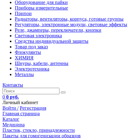
Оборудование для пайки
Приборы измерительные
Припои
Радиаторы, вентиляторы, корпуса, готовые группы
Регуляторы, электронные модули, световые эффекты
Реле, джамперы, переключатели, кнопки
Световая электроника
Средства индивидуальной защиты
Товар под заказ
Флокулянты
ХИМИЯ
Шнуры, кабели, антенны
Электротехника
Металлы
Контакты
0
0 руб.
Личный кабинет
Войти /
Регистрация
Главная страница
Каталог
Медицина
Пластик, стекло, принадлежности
Пакеты для гомогенизации образцов