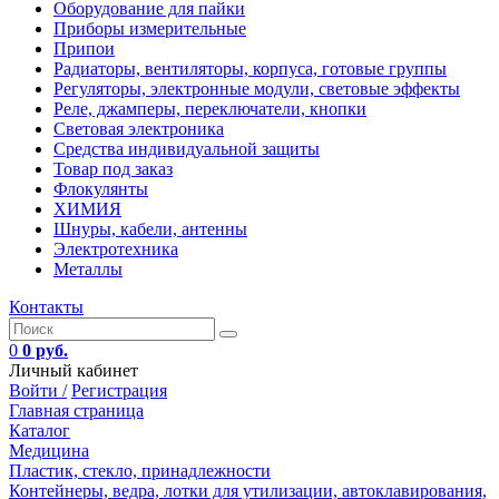
Оборудование для пайки
Приборы измерительные
Припои
Радиаторы, вентиляторы, корпуса, готовые группы
Регуляторы, электронные модули, световые эффекты
Реле, джамперы, переключатели, кнопки
Световая электроника
Средства индивидуальной защиты
Товар под заказ
Флокулянты
ХИМИЯ
Шнуры, кабели, антенны
Электротехника
Металлы
Контакты
0
0 руб.
Личный кабинет
Войти /
Регистрация
Главная страница
Каталог
Медицина
Пластик, стекло, принадлежности
Контейнеры, ведра, лотки для утилизации, автоклавирования,