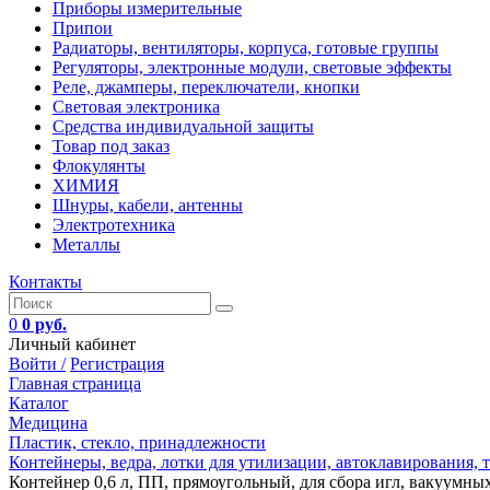
Приборы измерительные
Припои
Радиаторы, вентиляторы, корпуса, готовые группы
Регуляторы, электронные модули, световые эффекты
Реле, джамперы, переключатели, кнопки
Световая электроника
Средства индивидуальной защиты
Товар под заказ
Флокулянты
ХИМИЯ
Шнуры, кабели, антенны
Электротехника
Металлы
Контакты
0
0 руб.
Личный кабинет
Войти /
Регистрация
Главная страница
Каталог
Медицина
Пластик, стекло, принадлежности
Контейнеры, ведра, лотки для утилизации, автоклавирования,
Контейнер 0,6 л, ПП, прямоугольный, для сбора игл, вакуумных 