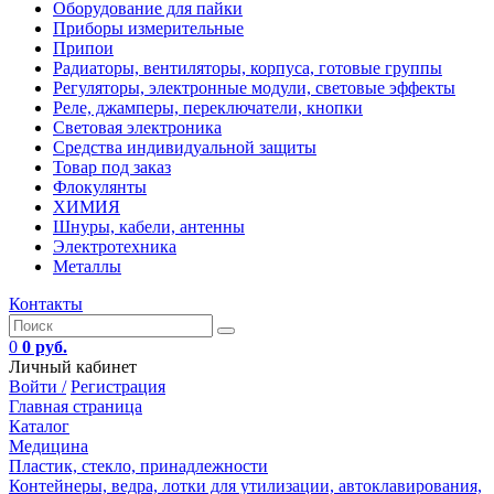
Оборудование для пайки
Приборы измерительные
Припои
Радиаторы, вентиляторы, корпуса, готовые группы
Регуляторы, электронные модули, световые эффекты
Реле, джамперы, переключатели, кнопки
Световая электроника
Средства индивидуальной защиты
Товар под заказ
Флокулянты
ХИМИЯ
Шнуры, кабели, антенны
Электротехника
Металлы
Контакты
0
0 руб.
Личный кабинет
Войти /
Регистрация
Главная страница
Каталог
Медицина
Пластик, стекло, принадлежности
Контейнеры, ведра, лотки для утилизации, автоклавирования,