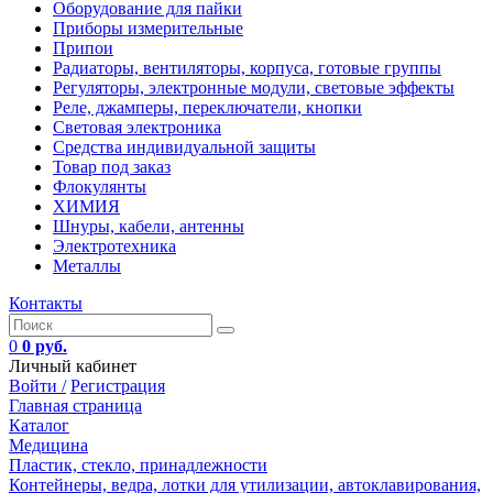
Оборудование для пайки
Приборы измерительные
Припои
Радиаторы, вентиляторы, корпуса, готовые группы
Регуляторы, электронные модули, световые эффекты
Реле, джамперы, переключатели, кнопки
Световая электроника
Средства индивидуальной защиты
Товар под заказ
Флокулянты
ХИМИЯ
Шнуры, кабели, антенны
Электротехника
Металлы
Контакты
0
0 руб.
Личный кабинет
Войти /
Регистрация
Главная страница
Каталог
Медицина
Пластик, стекло, принадлежности
Контейнеры, ведра, лотки для утилизации, автоклавирования,