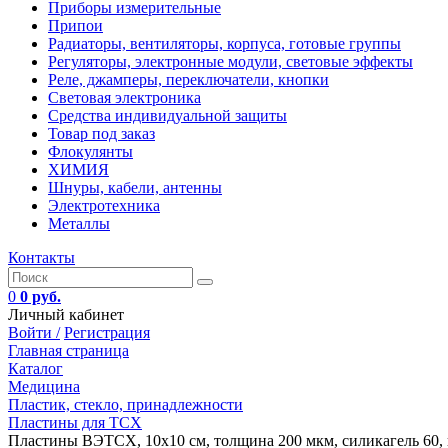
Приборы измерительные
Припои
Радиаторы, вентиляторы, корпуса, готовые группы
Регуляторы, электронные модули, световые эффекты
Реле, джамперы, переключатели, кнопки
Световая электроника
Средства индивидуальной защиты
Товар под заказ
Флокулянты
ХИМИЯ
Шнуры, кабели, антенны
Электротехника
Металлы
Контакты
0
0 руб.
Личный кабинет
Войти /
Регистрация
Главная страница
Каталог
Медицина
Пластик, стекло, принадлежности
Пластины для ТСХ
Пластины ВЭТСХ, 10х10 см, толщина 200 мкм, силикагель 60, к