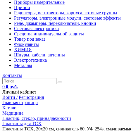
Приборы измерительные
Припои
Радиаторы, вентиляторы, корпуса, готовые группы
Регуляторы, электронные модули, световые эффекты
Реле, джамперы, переключатели, кнопки
Световая электроника
Средства индивидуальной защиты
Товар под заказ
Флокулянты
ХИМИЯ
Шнуры, кабели, антенны
Электротехника
Металлы
Контакты
0
0 руб.
Личный кабинет
Войти /
Регистрация
Главная страница
Каталог
Медицина
Пластик, стекло, принадлежности
Пластины для ТСХ
Пластины ТСХ, 20х20 см, силикагель 60, УФ 254s, смачиваемые,