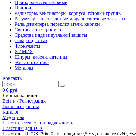
Приборы измерительные
Припои
Радиаторы, вентиляторы, корпуса, готовые группы
Регуляторы, электронные модули, световые эффекты
Реле, джамперы, переключатели, кнопки
Световая электроника
Средства индивидуальной защиты
Товар под заказ
Флокулянты
ХИМИЯ
Шнуры, кабели, антенны
Электротехника
Металлы
Контакты
0
0 руб.
Личный кабинет
Войти /
Регистрация
Главная страница
Каталог
Медицина
Пластик, стекло, принадлежности
Пластины для ТСХ
Пластины ПТСХ, 20х20 см, толщина 0,5 мм, силикагель 60, УФ 2