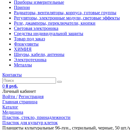
Приборы измерительные
Припои
Радиаторы, вентиляторы, корпуса, готовые группы
Регуляторы, электронные модули, световые эффекты
Реле, джамперы, переключатели, кнопки
Световая электроника
Средства индивидуальной защиты
Товар под заказ
Флокулянты
ХИМИЯ
Шнуры, кабели, антенны
Электротехника
Металлы
Контакты
0
0 руб.
Личный кабинет
Войти /
Регистрация
Главная страница
Каталог
Медицина
Пластик, стекло, принадлежности
Пластик для культур клеток
Планшеты культуральные 96-лун., стерильный, черные, 50 шт./у