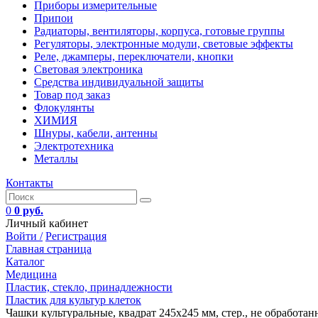
Приборы измерительные
Припои
Радиаторы, вентиляторы, корпуса, готовые группы
Регуляторы, электронные модули, световые эффекты
Реле, джамперы, переключатели, кнопки
Световая электроника
Средства индивидуальной защиты
Товар под заказ
Флокулянты
ХИМИЯ
Шнуры, кабели, антенны
Электротехника
Металлы
Контакты
0
0 руб.
Личный кабинет
Войти /
Регистрация
Главная страница
Каталог
Медицина
Пластик, стекло, принадлежности
Пластик для культур клеток
Чашки культуральные, квадрат 245х245 мм, стер., не обработанные