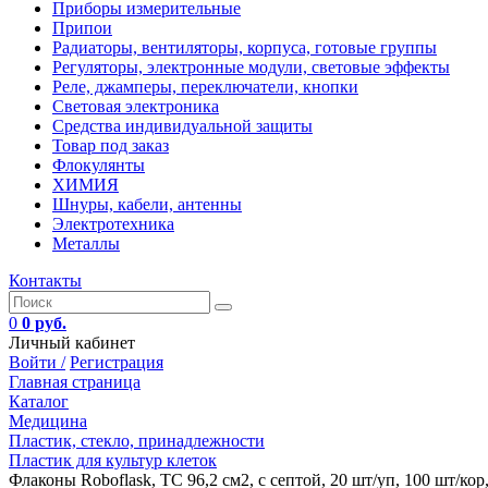
Приборы измерительные
Припои
Радиаторы, вентиляторы, корпуса, готовые группы
Регуляторы, электронные модули, световые эффекты
Реле, джамперы, переключатели, кнопки
Световая электроника
Средства индивидуальной защиты
Товар под заказ
Флокулянты
ХИМИЯ
Шнуры, кабели, антенны
Электротехника
Металлы
Контакты
0
0 руб.
Личный кабинет
Войти /
Регистрация
Главная страница
Каталог
Медицина
Пластик, стекло, принадлежности
Пластик для культур клеток
Флаконы Roboflask, ТС 96,2 см2, с септой, 20 шт/уп, 100 шт/кор