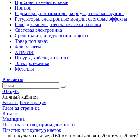
Приборы измерительные
Припои
Радиаторы, вентиляторы, корпуса, готовые группы
Регуляторы, электронные модули, световые эффекты
Реле, джамперы, переключатели, кнопки
Световая электроника
Средства индивидуальной защиты
Товар под заказ
Флокулянты
ХИМИЯ
Шнуры, кабели, антенны
Электротехника
Металлы
Контакты
0
0 руб.
Личный кабинет
Войти /
Регистрация
Главная страница
Каталог
Медицина
Пластик, стекло, принадлежности
Пластик для культур клеток
Чашки культуральные, d 60 мм, поли-L-лизин, 20 шт./уп, 20 шт.