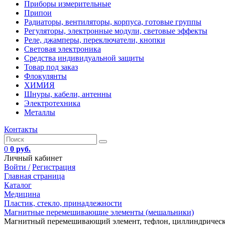
Приборы измерительные
Припои
Радиаторы, вентиляторы, корпуса, готовые группы
Регуляторы, электронные модули, световые эффекты
Реле, джамперы, переключатели, кнопки
Световая электроника
Средства индивидуальной защиты
Товар под заказ
Флокулянты
ХИМИЯ
Шнуры, кабели, антенны
Электротехника
Металлы
Контакты
0
0 руб.
Личный кабинет
Войти /
Регистрация
Главная страница
Каталог
Медицина
Пластик, стекло, принадлежности
Магнитные перемешивающие элементы (мешальники)
Магнитный перемешивающий элемент, тефлон, циллиндрический 