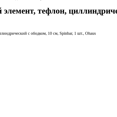
емент, тефлон, циллиндричес