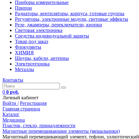
Приборы измерительные
Припои
Радиаторы, вентиляторы, корпуса, готовые группы
Регуляторы, электронные модули, световые эффекты
Реле, джамперы, переключатели, кнопки
Световая электроника
Средства индивидуальной защиты
Товар под заказ
Флокулянты
ХИМИЯ
Шнуры, кабели, антенны
Электротехника
Металлы
Контакты
0
0 руб.
Личный кабинет
Войти /
Регистрация
Главная страница
Каталог
Медицина
Пластик, стекло, принадлежности
Магнитные перемешивающие элементы (мешальники)
Магнитный перемешивающий элемент, тефлон, эллиптический, 40х