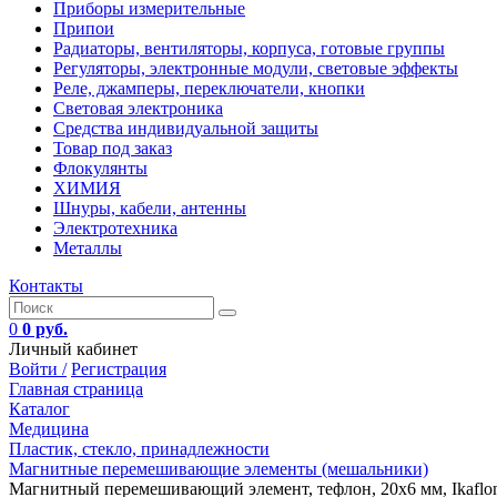
Приборы измерительные
Припои
Радиаторы, вентиляторы, корпуса, готовые группы
Регуляторы, электронные модули, световые эффекты
Реле, джамперы, переключатели, кнопки
Световая электроника
Средства индивидуальной защиты
Товар под заказ
Флокулянты
ХИМИЯ
Шнуры, кабели, антенны
Электротехника
Металлы
Контакты
0
0 руб.
Личный кабинет
Войти /
Регистрация
Главная страница
Каталог
Медицина
Пластик, стекло, принадлежности
Магнитные перемешивающие элементы (мешальники)
Магнитный перемешивающий элемент, тефлон, 20х6 мм, Ikaflon