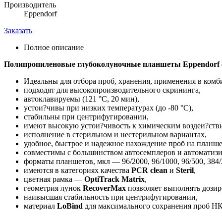
Производитель
Eppendorf
Заказать
Полное описание
Полипропиленовые глубоколуночные планшеты Eppendorf с 
Идеальны для отбора проб, хранения, применения в ком
подходят для высокопроизводительного скрининга,
автоклавируемы (121 °C, 20 мин),
устои?чивы при низких температурах (до -80 °C),
стабильны при центрифугировании,
имеют высокую устои?чивость к химическим воздеи?ств
исполнение в стерильном и нестерильном вариантах,
удобное, быстрое и надежное нахождение проб на планш
совместимы с большинством автосемплеров и автоматизи
форматы планшетов, мкл — 96/2000, 96/1000, 96/500, 384/
имеются в категориях качества
PCR clean
и
Steril
,
цветная рамка —
OptiTrack Matrix
,
геометрия лунок
RecoverMax
позволяет выполнять дозир
наивысшая стабильность при центрифугировании,
материал
LoBind
для максимального сохранения проб НК 