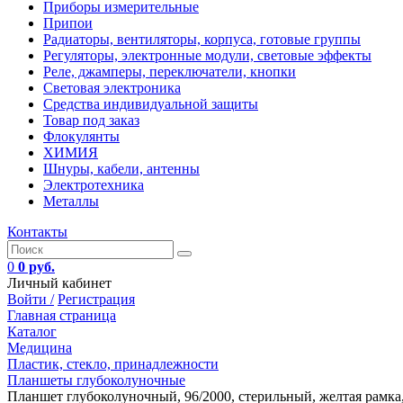
Приборы измерительные
Припои
Радиаторы, вентиляторы, корпуса, готовые группы
Регуляторы, электронные модули, световые эффекты
Реле, джамперы, переключатели, кнопки
Световая электроника
Средства индивидуальной защиты
Товар под заказ
Флокулянты
ХИМИЯ
Шнуры, кабели, антенны
Электротехника
Металлы
Контакты
0
0 руб.
Личный кабинет
Войти /
Регистрация
Главная страница
Каталог
Медицина
Пластик, стекло, принадлежности
Планшеты глубоколуночные
Планшет глубоколуночный, 96/2000, стерильный, желтая рамка, 