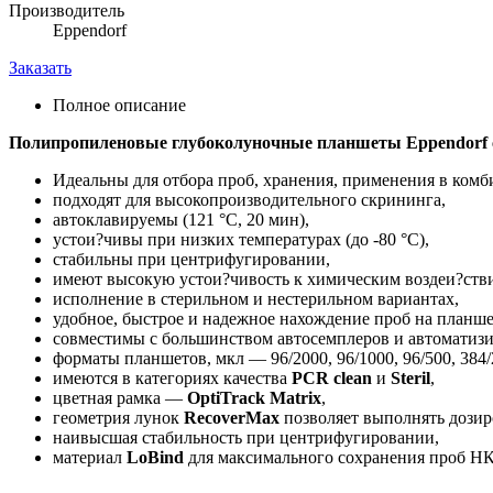
Производитель
Eppendorf
Заказать
Полное описание
Полипропиленовые глубоколуночные планшеты Eppendorf с 
Идеальны для отбора проб, хранения, применения в ком
подходят для высокопроизводительного скрининга,
автоклавируемы (121 °C, 20 мин),
устои?чивы при низких температурах (до -80 °C),
стабильны при центрифугировании,
имеют высокую устои?чивость к химическим воздеи?ств
исполнение в стерильном и нестерильном вариантах,
удобное, быстрое и надежное нахождение проб на планш
совместимы с большинством автосемплеров и автоматизи
форматы планшетов, мкл — 96/2000, 96/1000, 96/500, 384/
имеются в категориях качества
PCR clean
и
Steril
,
цветная рамка —
OptiTrack Matrix
,
геометрия лунок
RecoverMax
позволяет выполнять дозир
наивысшая стабильность при центрифугировании,
материал
LoBind
для максимального сохранения проб НК 