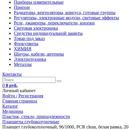
Приборы измерительные
Припои
Радиаторы, вентиляторы, корпуса, готовые группы
Регуляторы, электронные модули, световые эффекты
Реле, джамперы, переключатели, кнопки
Световая электроника
Средства индивидуальной защиты
Товар под заказ
Флокулянты
ХИМИЯ
Шнуры, кабели, антенны
Электротехника
Металлы
Контакты
0
0 руб.
Личный кабинет
Войти /
Регистрация
Главная страница
Каталог
Медицина
Пластик, стекло, принадлежности
Планшеты глубоколуночные
Планшет глубоколуночный, 96/1000, PCR clean, белая рамка, 20 