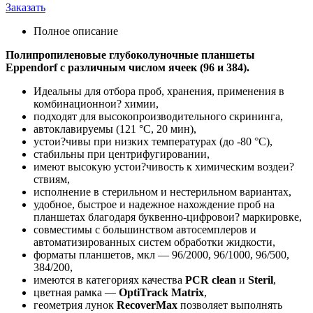
Заказать
Полное описание
Полипропиленовые глубоколуночные планшеты
Eppendorf с различным числом ячеек (96 и 384).
Идеальны для отбора проб, хранения, применения в
комбинационнои? химии,
подходят для высокопроизводительного скрининга,
автоклавируемы (121 °C, 20 мин),
устои?чивы при низких температурах (до -80 °C),
стабильны при центрифугировании,
имеют высокую устои?чивость к химическим воздеи?
ствиям,
исполнение в стерильном и нестерильном вариантах,
удобное, быстрое и надежное нахождение проб на
планшетах благодаря буквенно-цифровои? маркировке,
совместимы с большинством автосемплеров и
автоматизированных систем обработки жидкости,
форматы планшетов, мкл — 96/2000, 96/1000, 96/500,
384/200,
имеются в категориях качества
PCR clean
и
Steril
,
цветная рамка —
OptiTrack Matrix
,
геометрия лунок
RecoverMax
позволяет выполнять