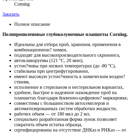
Corning
Заказать
Полное описание
Полипропиленовые глубоколуночные планшеты Corning.
Идеальны для отбора проб, хранения, применения в
комбинационнои? химии,
подходят для высокопроизводительного скрининга,
автоклавируемы (121 °C, 20 мин),
устои?чивы при низких температурах (до -80 °C),
стабильны при центрифугировании,
имеют высокую устои?чивость к химическим воздеи?
ствиям,
исполнение в стерильном и нестерильном вариантах,
удобное, быстрое и надежное нахождение проб на
планшетах благодаря буквенно-цифровои? маркировке,
совместимы с большинством автосемплеров и
автоматизированных систем обработки жидкости,
рабочих объем — от 180 мкл до 2 мл,
специально разработанная форма лунок позволяет
сократить объем остатка образца,
cертифицированы на отсутствие ДНКаз и РНКаз — от