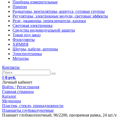
Приборы измерительные
Припои
Радиаторы, вентиляторы, корпуса, готовые группы
Регуляторы, электронные модули, световые эффекты
Реле, джамперы, переключатели, кнопки
Световая электроника
Средства индивидуальной защиты
Товар под заказ
Флокулянты
ХИМИЯ
Шнуры, кабели, антенны
Электротехника
Металлы
Контакты
0
0 руб.
Личный кабинет
Войти /
Регистрация
Главная страница
Каталог
Медицина
Пластик, стекло, принадлежности
Планшеты глубоколуночные
Планшет глубоколуночный, 96/2200, прозрачная рамка, 24 шт./у