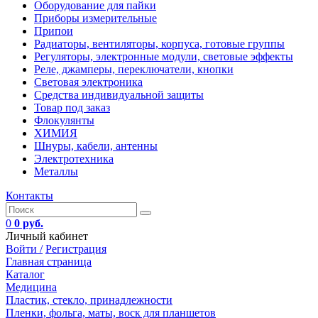
Оборудование для пайки
Приборы измерительные
Припои
Радиаторы, вентиляторы, корпуса, готовые группы
Регуляторы, электронные модули, световые эффекты
Реле, джамперы, переключатели, кнопки
Световая электроника
Средства индивидуальной защиты
Товар под заказ
Флокулянты
ХИМИЯ
Шнуры, кабели, антенны
Электротехника
Металлы
Контакты
0
0 руб.
Личный кабинет
Войти /
Регистрация
Главная страница
Каталог
Медицина
Пластик, стекло, принадлежности
Пленки, фольга, маты, воск для планшетов