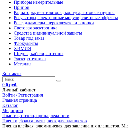
Приборы измерительные
Припои
Радиаторы, вентиляторы, корпуса, готовые группы
Регуляторы, электронные модули, световые эффекты
Реле, джамперы, переключатели, кнопки
Световая электроника
Средства индивидуальной защиты
Товар под заказ
Флокулянты
ХИМИЯ
Шнуры, кабели, антенны
Электротехника
Металлы
Контакты
0
0 руб.
Личный кабинет
Войти /
Регистрация
Главная страница
Каталог
Медицина
Пластик, стекло, принадлежности
Пленки, фольга, маты, воск для планшетов
Пленка клейкая, алюминиевая, для заклеивания планшетов, Micro