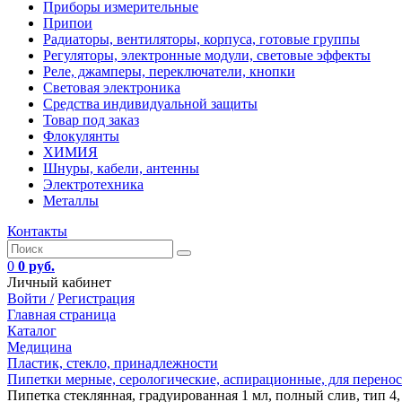
Приборы измерительные
Припои
Радиаторы, вентиляторы, корпуса, готовые группы
Регуляторы, электронные модули, световые эффекты
Реле, джамперы, переключатели, кнопки
Световая электроника
Средства индивидуальной защиты
Товар под заказ
Флокулянты
ХИМИЯ
Шнуры, кабели, антенны
Электротехника
Металлы
Контакты
0
0 руб.
Личный кабинет
Войти /
Регистрация
Главная страница
Каталог
Медицина
Пластик, стекло, принадлежности
Пипетки мерные, серологические, аспирационные, для перенос
Пипетка стеклянная, градуированная 1 мл, полный слив, тип 4, 