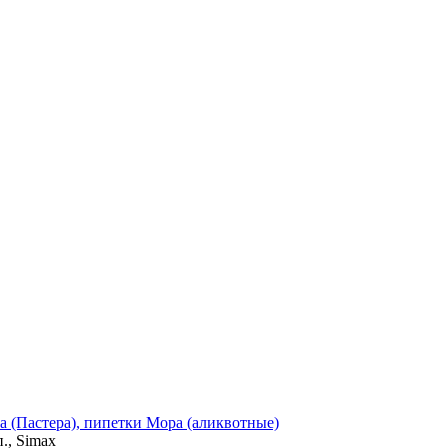
а (Пастера), пипетки Мора (аликвотные)
., Simax