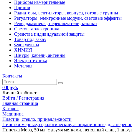
Приборы измерительные
Припои
Радиаторы, вентиляторы, корпуса, готовые группы
Регуляторы, электронные модули, световые эффекты
Реле, джамперы, переключатели, кнопки
Световая электроника
Средства индивидуальной защиты
Товар под заказ
Флокулянты
ХИМИЯ
Шнуры, кабели, антенны
Электротехника
Металлы
Контакты
0
0 руб.
Личный кабинет
Войти /
Регистрация
Главная страница
Каталог
Медицина
Пластик, стекло, принадлежности
Пипетки мерные, серологические, аспирационные, для перенос
Пипетка Мора, 50 мл, с двумя метками, неполный слив, 1 шт./уп