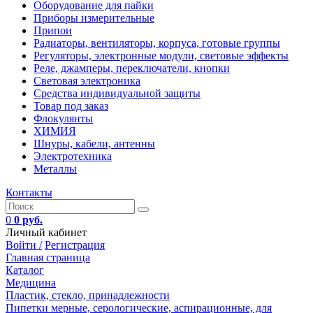
Оборудование для пайки
Приборы измерительные
Припои
Радиаторы, вентиляторы, корпуса, готовые группы
Регуляторы, электронные модули, световые эффекты
Реле, джамперы, переключатели, кнопки
Световая электроника
Средства индивидуальной защиты
Товар под заказ
Флокулянты
ХИМИЯ
Шнуры, кабели, антенны
Электротехника
Металлы
Контакты
0
0 руб.
Личный кабинет
Войти /
Регистрация
Главная страница
Каталог
Медицина
Пластик, стекло, принадлежности
Пипетки мерные, серологические, аспирационные, для