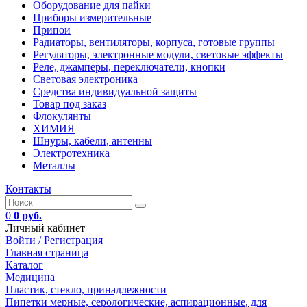
Оборудование для пайки
Приборы измерительные
Припои
Радиаторы, вентиляторы, корпуса, готовые группы
Регуляторы, электронные модули, световые эффекты
Реле, джамперы, переключатели, кнопки
Световая электроника
Средства индивидуальной защиты
Товар под заказ
Флокулянты
ХИМИЯ
Шнуры, кабели, антенны
Электротехника
Металлы
Контакты
0
0 руб.
Личный кабинет
Войти /
Регистрация
Главная страница
Каталог
Медицина
Пластик, стекло, принадлежности
Пипетки мерные, серологические, аспирационные, для