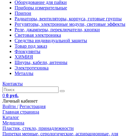
Оборудование для пайки
Приборы измерительные
Припои
Радиаторы, вентиляторы, корпуса, готовые группы
Регуляторы, электронные модули, световые эффекты
Реле, джамперы, переключатели, кнопки
Световая электроника
Средства индивидуальной защиты
Товар под заказ
Флокулянты
ХИМИЯ
Шнуры, кабели, антенны
Электротехника
Металлы
Контакты
0
0 руб.
Личный кабинет
Войти /
Регистрация
Главная страница
Каталог
Медицина
Пластик, стекло, принадлежности
Пипетки мерные, серологические, аспирационные, для