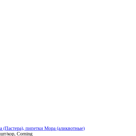
а (Пастера), пипетки Мора (аликвотные)
шт/кор, Corning