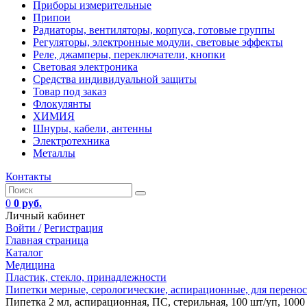
Приборы измерительные
Припои
Радиаторы, вентиляторы, корпуса, готовые группы
Регуляторы, электронные модули, световые эффекты
Реле, джамперы, переключатели, кнопки
Световая электроника
Средства индивидуальной защиты
Товар под заказ
Флокулянты
ХИМИЯ
Шнуры, кабели, антенны
Электротехника
Металлы
Контакты
0
0 руб.
Личный кабинет
Войти /
Регистрация
Главная страница
Каталог
Медицина
Пластик, стекло, принадлежности
Пипетки мерные, серологические, аспирационные, для перенос
Пипетка 2 мл, аспирационная, ПС, стерильная, 100 шт/уп, 1000 