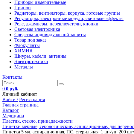
Приборы измерительные
Припои
Радиаторы, вентиляторы, корпуса, готовые группы
Регуляторы, электронные модули, световые эффекты
Реле, джамперы, переключатели, кнопки
Световая электроника
Средства индивидуальной защиты
Товар под заказ
Флокулянты
ХИМИЯ
Шнуры, кабели, антенны
Электротехника
Металлы
Контакты
0
0 руб.
Личный кабинет
Войти /
Регистрация
Главная страница
Каталог
Медицина
Пластик, стекло, принадлежности
Пипетки мерные, серологические, аспирационные, для перенос
Пипетка 5 мл, аспирационная, ПС, стерильная, 1 шт/уп, 200 шт/