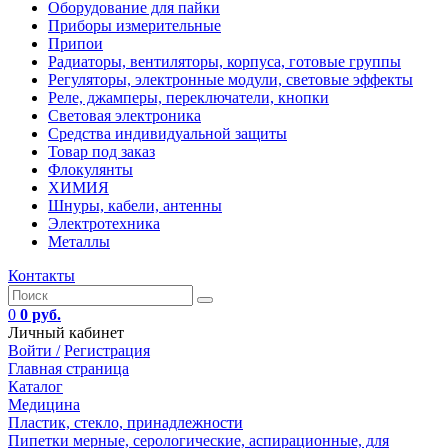
Оборудование для пайки
Приборы измерительные
Припои
Радиаторы, вентиляторы, корпуса, готовые группы
Регуляторы, электронные модули, световые эффекты
Реле, джамперы, переключатели, кнопки
Световая электроника
Средства индивидуальной защиты
Товар под заказ
Флокулянты
ХИМИЯ
Шнуры, кабели, антенны
Электротехника
Металлы
Контакты
0
0 руб.
Личный кабинет
Войти /
Регистрация
Главная страница
Каталог
Медицина
Пластик, стекло, принадлежности
Пипетки мерные, серологические, аспирационные, для