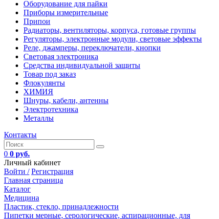
Оборудование для пайки
Приборы измерительные
Припои
Радиаторы, вентиляторы, корпуса, готовые группы
Регуляторы, электронные модули, световые эффекты
Реле, джамперы, переключатели, кнопки
Световая электроника
Средства индивидуальной защиты
Товар под заказ
Флокулянты
ХИМИЯ
Шнуры, кабели, антенны
Электротехника
Металлы
Контакты
0
0 руб.
Личный кабинет
Войти /
Регистрация
Главная страница
Каталог
Медицина
Пластик, стекло, принадлежности
Пипетки мерные, серологические, аспирационные, для