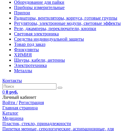
Оборудование для пайки
Приборы измерительные
Припои
Радиаторы, вентиляторы, корпуса, готовые группы
Регуляторы, электронные модули, световые эффекты
Реле, джамперы, переключатели, кнопки
Световая электроника
Средства индивидуальной защиты
Товар под заказ
Флокулянты
ХИМИЯ
Шнуры, кабели, антенны
Электротехника
Металлы
Контакты
0
0 руб.
Личный кабинет
Войти /
Регистрация
Главная страница
Каталог
Медицина
Пластик, стекло, принадлежности
Пипетки мерные, серологические, аспирационные, для