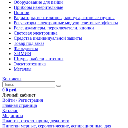
Оборудование для пайки
Приборы измерительные
Припои
Радиаторы, вентиляторы, корпуса, готовые группы
Регуляторы, электронные модули, световые эффекты
Реле, джамперы, переключатели, кнопки
Световая электроника
Средства индивидуальной защиты
Товар под заказ
Флокулянты
ХИМИЯ
Шнуры, кабели, антенны
Электротехника
Металлы
Контакты
0
0 руб.
Личный кабинет
Войти /
Регистрация
Главная страница
Каталог
Медицина
Пластик, стекло, принадлежности
Пипетки мерные, серологические, аспирационные, для