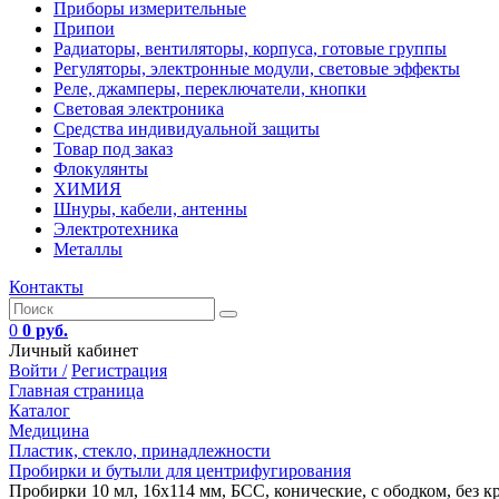
Приборы измерительные
Припои
Радиаторы, вентиляторы, корпуса, готовые группы
Регуляторы, электронные модули, световые эффекты
Реле, джамперы, переключатели, кнопки
Световая электроника
Средства индивидуальной защиты
Товар под заказ
Флокулянты
ХИМИЯ
Шнуры, кабели, антенны
Электротехника
Металлы
Контакты
0
0 руб.
Личный кабинет
Войти /
Регистрация
Главная страница
Каталог
Медицина
Пластик, стекло, принадлежности
Пробирки и бутыли для центрифугирования
Пробирки 10 мл, 16х114 мм, БСС, конические, с ободком, без кр