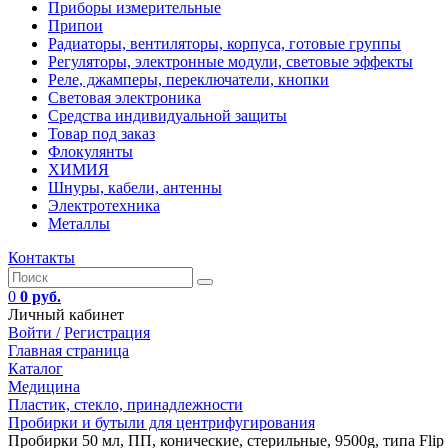
Приборы измерительные
Припои
Радиаторы, вентиляторы, корпуса, готовые группы
Регуляторы, электронные модули, световые эффекты
Реле, джамперы, переключатели, кнопки
Световая электроника
Средства индивидуальной защиты
Товар под заказ
Флокулянты
ХИМИЯ
Шнуры, кабели, антенны
Электротехника
Металлы
Контакты
0
0 руб.
Личный кабинет
Войти /
Регистрация
Главная страница
Каталог
Медицина
Пластик, стекло, принадлежности
Пробирки и бутыли для центрифугирования
Пробирки 50 мл, ПП, конические, стерильные, 9500g, типа Flip C