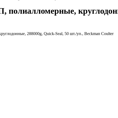
П, полиалломерные, круглодонны