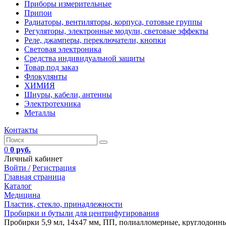
Приборы измерительные
Припои
Радиаторы, вентиляторы, корпуса, готовые группы
Регуляторы, электронные модули, световые эффекты
Реле, джамперы, переключатели, кнопки
Световая электроника
Средства индивидуальной защиты
Товар под заказ
Флокулянты
ХИМИЯ
Шнуры, кабели, антенны
Электротехника
Металлы
Контакты
0
0 руб.
Личный кабинет
Войти /
Регистрация
Главная страница
Каталог
Медицина
Пластик, стекло, принадлежности
Пробирки и бутыли для центрифугирования
Пробирки 5,9 мл, 14х47 мм, ПП, полиалломерные, круглодонные,