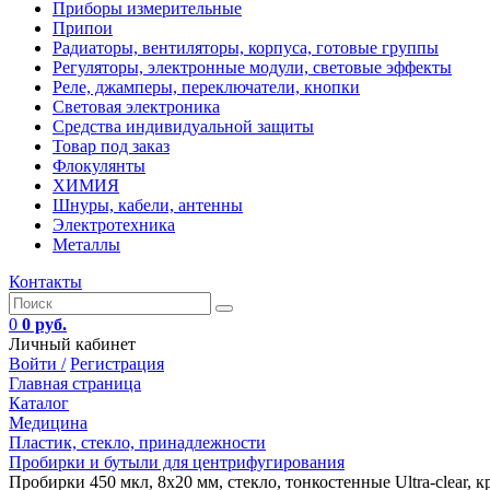
Приборы измерительные
Припои
Радиаторы, вентиляторы, корпуса, готовые группы
Регуляторы, электронные модули, световые эффекты
Реле, джамперы, переключатели, кнопки
Световая электроника
Средства индивидуальной защиты
Товар под заказ
Флокулянты
ХИМИЯ
Шнуры, кабели, антенны
Электротехника
Металлы
Контакты
0
0 руб.
Личный кабинет
Войти /
Регистрация
Главная страница
Каталог
Медицина
Пластик, стекло, принадлежности
Пробирки и бутыли для центрифугирования
Пробирки 450 мкл, 8х20 мм, стекло, тонкостенные Ultra-clear, к