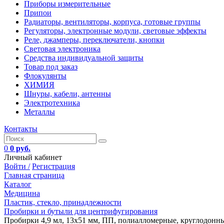
Приборы измерительные
Припои
Радиаторы, вентиляторы, корпуса, готовые группы
Регуляторы, электронные модули, световые эффекты
Реле, джамперы, переключатели, кнопки
Световая электроника
Средства индивидуальной защиты
Товар под заказ
Флокулянты
ХИМИЯ
Шнуры, кабели, антенны
Электротехника
Металлы
Контакты
0
0 руб.
Личный кабинет
Войти /
Регистрация
Главная страница
Каталог
Медицина
Пластик, стекло, принадлежности
Пробирки и бутыли для центрифугирования
Пробирки 4,9 мл, 13х51 мм, ПП, полиалломерные, круглодонные,