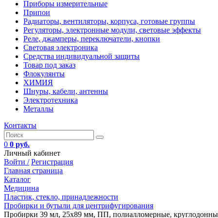
Приборы измерительные
Припои
Радиаторы, вентиляторы, корпуса, готовые группы
Регуляторы, электронные модули, световые эффекты
Реле, джамперы, переключатели, кнопки
Световая электроника
Средства индивидуальной защиты
Товар под заказ
Флокулянты
ХИМИЯ
Шнуры, кабели, антенны
Электротехника
Металлы
Контакты
0
0 руб.
Личный кабинет
Войти /
Регистрация
Главная страница
Каталог
Медицина
Пластик, стекло, принадлежности
Пробирки и бутыли для центрифугирования
Пробирки 39 мл, 25х89 мм, ПП, полиалломерные, круглодонные, 