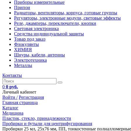
Приборы измерительные
Припои
Радиаторы, вентиляторы, корпуса, готовые группы
Регуляторы, электронные модули, световые эффекты
Реле, джамперы, переключатели, кнопки
Световая электроника
Средства индивидуальной защиты
Товар под заказ
Флокулянты
ХИМИЯ
Шнуры, кабели, антенны
Электротехника
Металлы
Контакты
0
0 руб.
Личный кабинет
Войти /
Регистрация
Главная страница
Каталог
Медицина
Пластик, стекло, принадлежности
Пробирки и бутыли для центрифугирования
Пробирки 25 мл, 25х76 мм, ПП, тонкостенные полиалломерные, 