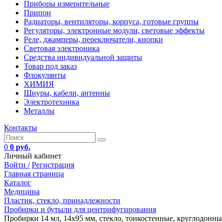
Приборы измерительные
Припои
Радиаторы, вентиляторы, корпуса, готовые группы
Регуляторы, электронные модули, световые эффекты
Реле, джамперы, переключатели, кнопки
Световая электроника
Средства индивидуальной защиты
Товар под заказ
Флокулянты
ХИМИЯ
Шнуры, кабели, антенны
Электротехника
Металлы
Контакты
0
0 руб.
Личный кабинет
Войти /
Регистрация
Главная страница
Каталог
Медицина
Пластик, стекло, принадлежности
Пробирки и бутыли для центрифугирования
Пробирки 14 мл, 14х95 мм, стекло, тонкостенные, круглодонные, 