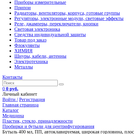
Приборы измерительные
Припои
Радиаторы, вентиляторы, корпуса, готовые группы
Регуляторы, электронные модули, световые эффекты
Реле, джамперы, переключатели, кнопки
Световая электроника
Средства индивидуальной защиты
Товар под заказ
Флокулянты
ХИМИЯ
Шнуры, кабели, антенны
Электротехника
Металлы
Контакты
0
0 руб.
Личный кабинет
Войти /
Регистрация
Главная страница
Каталог
Медицина
Пластик, стекло, принадлежности
Пробирки и бутыли для центрифугирования
Бутыль 400 мл, ПП, автоклавируемая, широкая горловина, плоско