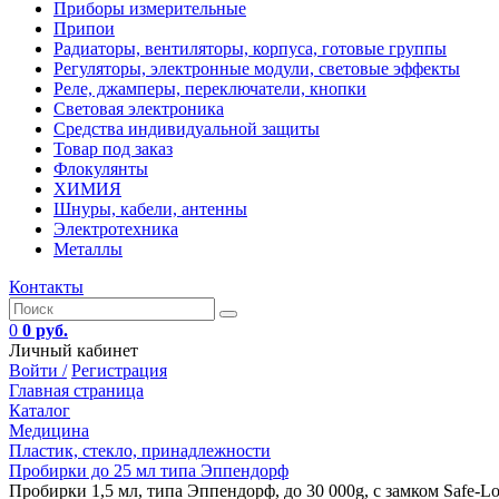
Приборы измерительные
Припои
Радиаторы, вентиляторы, корпуса, готовые группы
Регуляторы, электронные модули, световые эффекты
Реле, джамперы, переключатели, кнопки
Световая электроника
Средства индивидуальной защиты
Товар под заказ
Флокулянты
ХИМИЯ
Шнуры, кабели, антенны
Электротехника
Металлы
Контакты
0
0 руб.
Личный кабинет
Войти /
Регистрация
Главная страница
Каталог
Медицина
Пластик, стекло, принадлежности
Пробирки до 25 мл типа Эппендорф
Пробирки 1,5 мл, типа Эппендорф, до 30 000g, с замком Safe-Lo