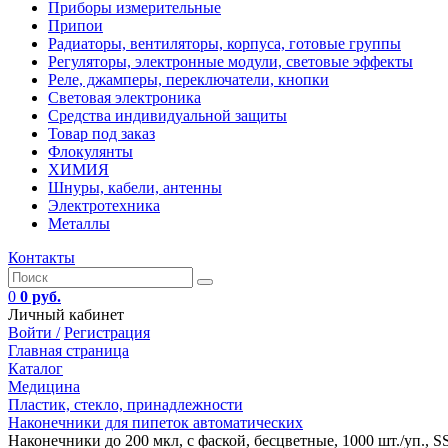
Приборы измерительные
Припои
Радиаторы, вентиляторы, корпуса, готовые группы
Регуляторы, электронные модули, световые эффекты
Реле, джамперы, переключатели, кнопки
Световая электроника
Средства индивидуальной защиты
Товар под заказ
Флокулянты
ХИМИЯ
Шнуры, кабели, антенны
Электротехника
Металлы
Контакты
0
0 руб.
Личный кабинет
Войти /
Регистрация
Главная страница
Каталог
Медицина
Пластик, стекло, принадлежности
Наконечники для пипеток автоматических
Наконечники до 200 мкл, с фаской, бесцветные, 1000 шт./уп., S