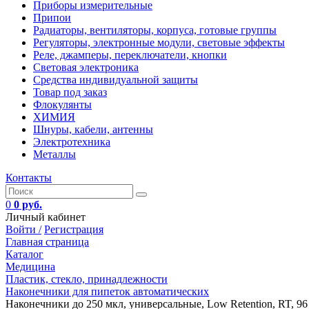
Приборы измерительные
Припои
Радиаторы, вентиляторы, корпуса, готовые группы
Регуляторы, электронные модули, световые эффекты
Реле, джамперы, переключатели, кнопки
Световая электроника
Средства индивидуальной защиты
Товар под заказ
Флокулянты
ХИМИЯ
Шнуры, кабели, антенны
Электротехника
Металлы
Контакты
0
0 руб.
Личный кабинет
Войти /
Регистрация
Главная страница
Каталог
Медицина
Пластик, стекло, принадлежности
Наконечники для пипеток автоматических
Наконечники до 250 мкл, универсальные, Low Retention, RT, 96 ш