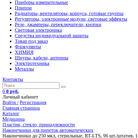
Приборы измерительные
Припои
Радиаторы, вентиляторы, корпуса, готовые группы
Регуляторы, электронные модули, световые эффекты
Реле, джамперы, переключатели, кнопки
Световая электроника
Средства индивидуальной защиты
Товар под заказ
Флокулянты
ХИМИЯ
Шнуры, кабели, антенны
Электротехника
Металлы
Контакты
0
0 руб.
Личный кабинет
Войти /
Регистрация
Главная страница
Каталог
Медицина
Пластик, стекло, принадлежности
Наконечники для пипеток автоматических
Наконечники до 250 мкл, стерильные, RT-LTS, 96 шт./штатив, 10 