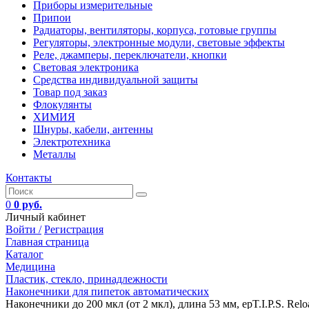
Приборы измерительные
Припои
Радиаторы, вентиляторы, корпуса, готовые группы
Регуляторы, электронные модули, световые эффекты
Реле, джамперы, переключатели, кнопки
Световая электроника
Средства индивидуальной защиты
Товар под заказ
Флокулянты
ХИМИЯ
Шнуры, кабели, антенны
Электротехника
Металлы
Контакты
0
0 руб.
Личный кабинет
Войти /
Регистрация
Главная страница
Каталог
Медицина
Пластик, стекло, принадлежности
Наконечники для пипеток автоматических
Наконечники до 200 мкл (от 2 мкл), длина 53 мм, epT.I.P.S. Reloa