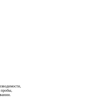
изводимости,
 пробы,
вании.