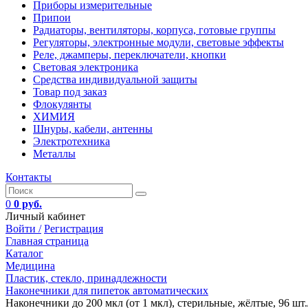
Приборы измерительные
Припои
Радиаторы, вентиляторы, корпуса, готовые группы
Регуляторы, электронные модули, световые эффекты
Реле, джамперы, переключатели, кнопки
Световая электроника
Средства индивидуальной защиты
Товар под заказ
Флокулянты
ХИМИЯ
Шнуры, кабели, антенны
Электротехника
Металлы
Контакты
0
0 руб.
Личный кабинет
Войти /
Регистрация
Главная страница
Каталог
Медицина
Пластик, стекло, принадлежности
Наконечники для пипеток автоматических
Наконечники до 200 мкл (от 1 мкл), стерильные, жёлтые, 96 шт./