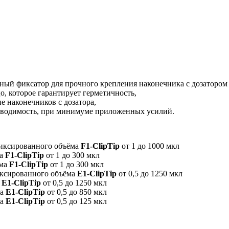
тный фиксатор для прочного крепления наконечника с дозатором 
о, которое гарантирует герметичность,
е наконечников с дозатора,
изводимость, при минимуме приложенных усилий.
фиксированного объёма
F1-ClipTip
от 1 до 1000 мкл
ма
F1-ClipTip
от 1 до 300 мкл
ёма
F1-ClipTip
от 1 до 300 мкл
иксированного объёма
Е1-ClipTip
от 0,5 до 1250 мкл
а
Е1-ClipTip
от 0,5 до 1250 мкл
ма
Е1-ClipTip
от 0,5 до 850 мкл
ма
Е1-ClipTip
от 0,5 до 125 мкл