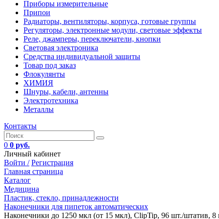
Приборы измерительные
Припои
Радиаторы, вентиляторы, корпуса, готовые группы
Регуляторы, электронные модули, световые эффекты
Реле, джамперы, переключатели, кнопки
Световая электроника
Средства индивидуальной защиты
Товар под заказ
Флокулянты
ХИМИЯ
Шнуры, кабели, антенны
Электротехника
Металлы
Контакты
0
0 руб.
Личный кабинет
Войти /
Регистрация
Главная страница
Каталог
Медицина
Пластик, стекло, принадлежности
Наконечники для пипеток автоматических
Наконечники до 1250 мкл (от 15 мкл), ClipTip, 96 шт./штатив, 8 